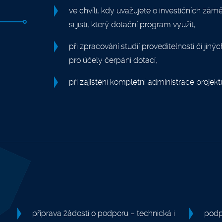
ve chvíli, kdy uvažujete o investičních zá
si jisti, který dotační program využít,
při zpracování studií proveditelnosti či ji
pro účely čerpání dotací,
při zajištění kompletní administrace proje
příprava žádosti o podporu – technická i
podpo