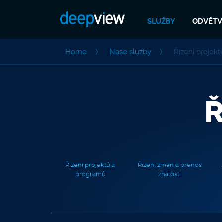
SLUŽBY
ODVĚTV
Home
Naše služby
Řízení projekt
Ř
Řízení projektů a
Řízení změn a přenos
programů
znalostí