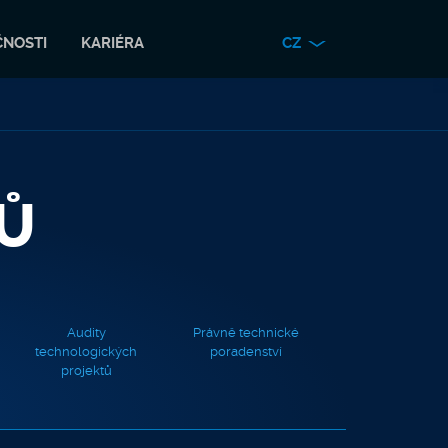
ČNOSTI
KARIÉRA
CZ
TŮ
Audity
Právně technické
technologických
poradenství
projektů