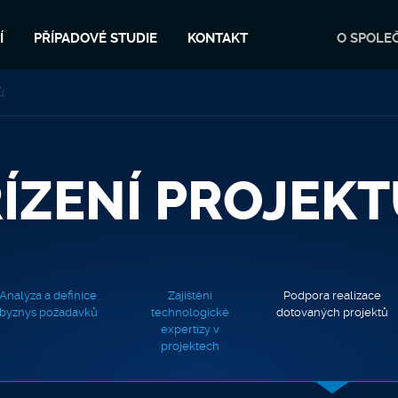
Í
PŘÍPADOVÉ STUDIE
KONTAKT
O SPOLE
ů
ÍZENÍ PROJEK
Analýza a definice
Zajištění
Podpora realizace
byznys požadavků
technologické
dotovaných projektů
expertízy v
projektech